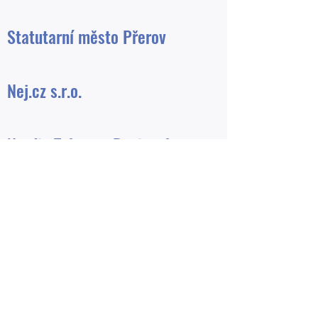
Statutarní město Přerov
Nej.cz s.r.o.
Nordic Telecom Regional s.r.o
cyrilek.net z.s.
HELEMIK s.r.o.
NWT a.s.